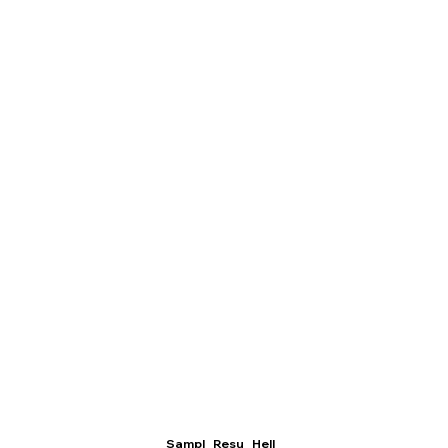
Sampl
Resu
Hell